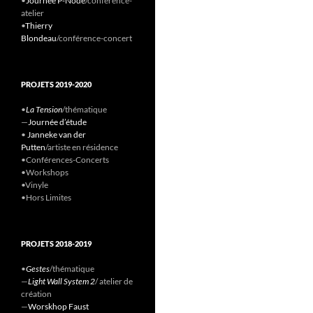
•
Journée P-Node
/conference-
atelier
•
Thierry
Blondeau
/conférence-concert
PROJETS 2019-2020
•
La Tension
/thématique
—
Journée d’étude
•
Janneke van der
Putten
/artiste en résidence
•Conférences-Concerts
•Workshops
•Vinyle
•Hors Limites
PROJETS 2018-2019
•
Gestes
/thématique
—
Light Wall System 2
/ atelier de
création
—
Worskhop Faust