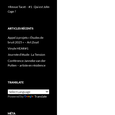
•
Revue Tacet
–
#1 :
Qui est John
Cage ?
ARTICLES RÉCENTS
Appel à projets « Études de
bruit 2025 » – Art Zoyd
Vinyle HEAR#1
Journée d’étude : La Tension
Conférence Janneke van der
Putten – artiste en résidence
TRANSLATE
Powered by
Translate
MÉTA