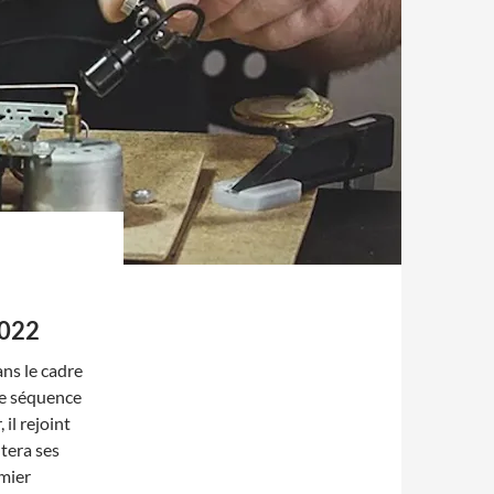
2022
ans le cadre
re séquence
 il rejoint
ntera ses
emier