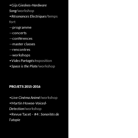
•
Gijs Gieskes-
Hardware
Song
/workshop
•
Résonances Electriques
/temps
fort
—
programme
—
concerts
—
conférences
—
master classes
—
rencontres
—
workshops
•
Vides Partagés
/exposition
•
Space is the Plate
/workshop
PROJETS 2015-2016
•
Live Cinéma Animé
/workshop
•
Martin Howse-
Voiced-
Detection
/workshop
•
Revue Tacet
–
#4 :
Sonorités de
l’utopie