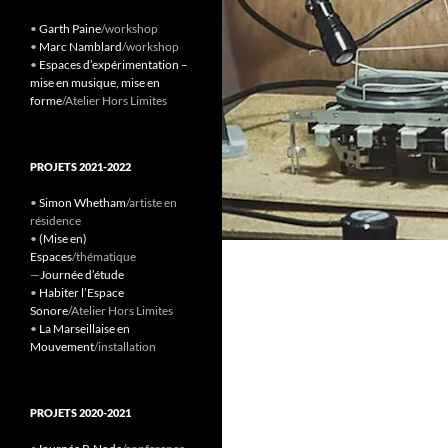
•
Garth Paine
/workshop
•
Marc Namblard
/workshop
•
Espaces d’expérimentation –
mise en musique, mise en
forme
/Atelier Hors Limites
PROJETS 2021-2022
•
Simon Whetham
/artiste en
résidence
•
(Mise en)
Espaces
/thématique
—
Journée d’étude
•
Habiter l’Espace
Sonore
/Atelier Hors Limites
•
La Marseillaise en
Mouvement
/installation
PROJETS 2020-2021