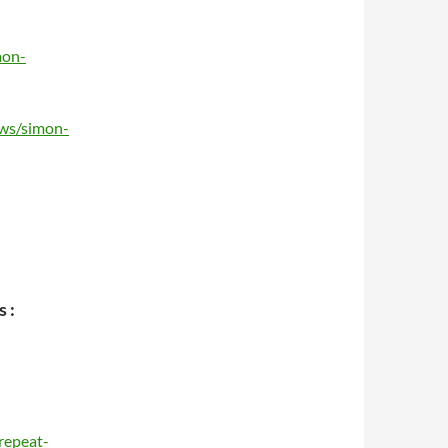
mon-
ews/simon-
 :
repeat-