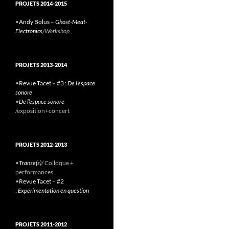
PROJETS 2014-2015
•
Andy Bolus –
Ghost-Meat-
Electronics
/Workshop
PROJETS 2013-2014
•
Revue Tacet
–
#3 :
De l’espace
sonore
•
De l’espace sonore
/exposition+concert
PROJETS 2012-2013
•
Transe(s)
/ Colloque +
performances
•
Revue Tacet
–
#2
:
Expérimentation en question
PROJETS 2011-2012