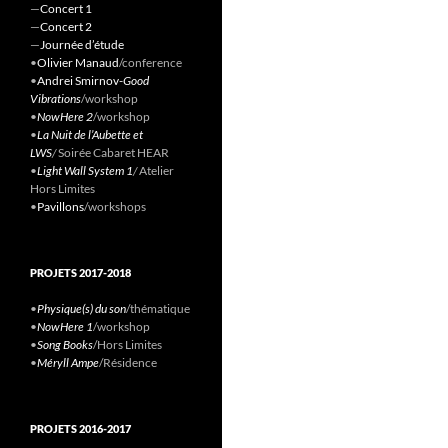
—
Concert 1
—
Concert 2
—
Journée d’étude
•
Olivier Manaud
/conference
•
Andrei Smirnov-
Good
Vibrations
/workshop
•
NowHere 2
/workshop
•
La Nuit de l’Aubette et
LWS
/
Soirée Cabaret HEAR
•
Light Wall System 1
/
Atelier
Hors Limites
•
Pavillons
/workshops
PROJETS 2017-2018
•
Physique(s) du son
/thématique
•
NowHere 1
/workshop
•
Song Books
/Hors Limites
•
Méryll Ampe
/Résidence
PROJETS 2016-2017