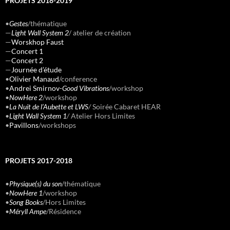
PROJETS 2018-2019
•
Gestes
/thématique
—
Light Wall System 2
/ atelier de création
—
Worskhop Faust
—
Concert 1
—
Concert 2
—
Journée d’étude
•
Olivier Manaud
/conference
•
Andrei Smirnov-
Good Vibrations
/workshop
•
NowHere 2
/workshop
•
La Nuit de l’Aubette et LWS
/
Soirée Cabaret HEAR
•
Light Wall System 1
/
Atelier Hors Limites
•
Pavillons
/workshops
PROJETS 2017-2018
•
Physique(s) du son
/thématique
•
NowHere 1
/workshop
•
Song Books
/Hors Limites
•
Méryll Ampe
/Résidence