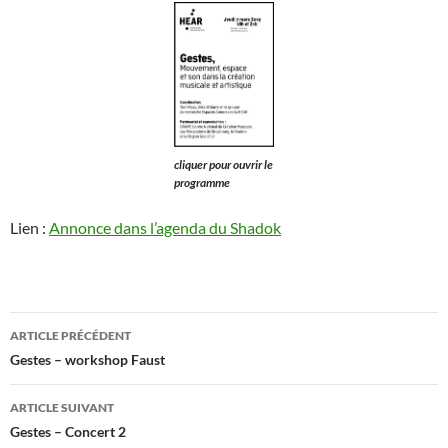
cliquer pour ouvrir le
programme
Lien :
Annonce dans l’agenda du Shadok
Navigation
ARTICLE PRÉCÉDENT
des
Gestes – workshop Faust
articles
ARTICLE SUIVANT
Gestes – Concert 2