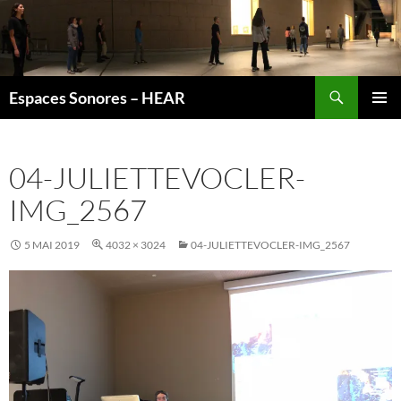
Recherche
Espaces Sonores – HEAR
ALLER
MENU
AU
PRINCI
CONTENU
04-JULIETTEVOCLER-
IMG_2567
5 MAI 2019
4032 × 3024
04-JULIETTEVOCLER-IMG_2567