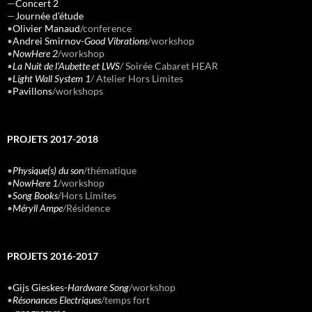
—
Concert 2
—
Journée d’étude
•
Olivier Manaud
/conference
•
Andrei Smirnov-
Good Vibrations
/workshop
•
NowHere 2
/workshop
•
La Nuit de l’Aubette et LWS
/
Soirée Cabaret HEAR
•
Light Wall System 1
/
Atelier Hors Limites
•
Pavillons
/workshops
PROJETS 2017-2018
•
Physique(s) du son
/thématique
•
NowHere 1
/workshop
•
Song Books
/Hors Limites
•
Méryll Ampe
/Résidence
PROJETS 2016-2017
•
Gijs Gieskes-
Hardware Song
/workshop
•
Résonances Electriques
/temps fort