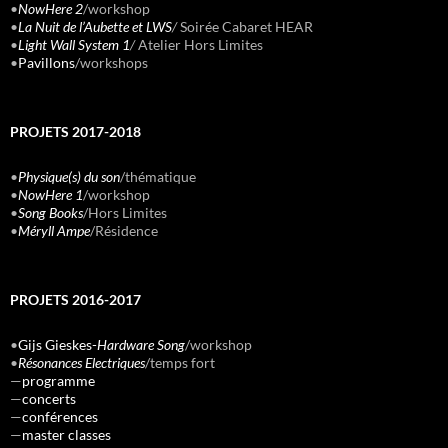
•
NowHere 2
/workshop
•
La Nuit de l’Aubette et LWS
/
Soirée Cabaret HEAR
•
Light Wall System 1
/
Atelier Hors Limites
•
Pavillons
/workshops
PROJETS 2017-2018
•
Physique(s) du son
/thématique
•
NowHere 1
/workshop
•
Song Books
/Hors Limites
•
Méryll Ampe
/Résidence
PROJETS 2016-2017
•
Gijs Gieskes-
Hardware Song
/workshop
•
Résonances Electriques
/temps fort
—
programme
—
concerts
—
conférences
—
master classes