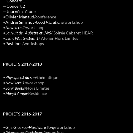
—
Concert 1
—
Concert 2
—
Journée d’étude
•
Olivier Manaud
/conference
•
Andrei Smirnov-
Good Vibrations
/workshop
•
NowHere 2
/workshop
•
La Nuit de l’Aubette et LWS
/
Soirée Cabaret HEAR
•
Light Wall System 1
/
Atelier Hors Limites
•
Pavillons
/workshops
PROJETS 2017-2018
•
Physique(s) du son
/thématique
•
NowHere 1
/workshop
•
Song Books
/Hors Limites
•
Méryll Ampe
/Résidence
PROJETS 2016-2017
•
Gijs Gieskes-
Hardware Song
/workshop
•
Résonances Electriques
/temps fort