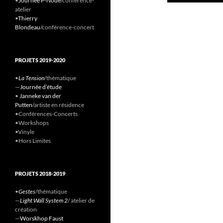
•
Journée P-Node
/conference-
atelier
•
Thierry
Blondeau
/conférence-concert
PROJETS 2019-2020
•
La Tension
/thématique
—
Journée d’étude
•
Janneke van der
Putten
/artiste en résidence
•Conférences-Concerts
•Workshops
•Vinyle
•Hors Limites
PROJETS 2018-2019
•
Gestes
/thématique
—
Light Wall System 2
/ atelier de
création
—
Worskhop Faust