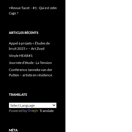
•
Revue Tacet
–
#1 :
Qui est John
Cage ?
ARTICLES RÉCENTS
Appel à projets « Études de
bruit 2025 » – Art Zoyd
Vinyle HEAR#1
Journée d’étude : La Tension
Conférence Janneke van der
Putten – artiste en résidence
TRANSLATE
Powered by
Translate
MÉTA