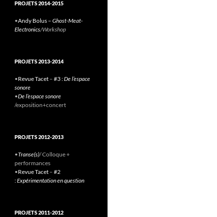
PROJETS 2014-2015
•
Andy Bolus –
Ghost-Meat-
Electronics
/Workshop
PROJETS 2013-2014
•
Revue Tacet
–
#3 :
De l’espace
sonore
•
De l’espace sonore
/exposition+concert
PROJETS 2012-2013
•
Transe(s)
/ Colloque +
performances
•
Revue Tacet
–
#2
:
Expérimentation en question
PROJETS 2011-2012