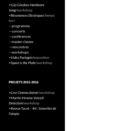
•
Gijs Gieskes-
Hardware
Song
/workshop
•
Résonances Electriques
/temps
fort
—
programme
—
concerts
—
conférences
—
master classes
—
rencontres
—
workshops
•
Vides Partagés
/exposition
•
Space is the Plate
/workshop
PROJETS 2015-2016
•
Live Cinéma Animé
/workshop
•
Martin Howse-
Voiced-
Detection
/workshop
•
Revue Tacet
–
#4 :
Sonorités de
l’utopie