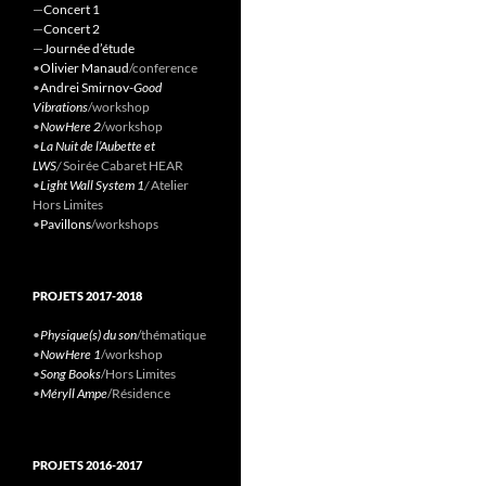
—
Concert 1
—
Concert 2
—
Journée d’étude
•
Olivier Manaud
/conference
•
Andrei Smirnov-
Good
Vibrations
/workshop
•
NowHere 2
/workshop
•
La Nuit de l’Aubette et
LWS
/
Soirée Cabaret HEAR
•
Light Wall System 1
/
Atelier
Hors Limites
•
Pavillons
/workshops
PROJETS 2017-2018
•
Physique(s) du son
/thématique
•
NowHere 1
/workshop
•
Song Books
/Hors Limites
•
Méryll Ampe
/Résidence
PROJETS 2016-2017