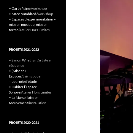
•
Garth Paine
/workshop
•
Marc Namblard
/workshop
•
Espaces d’expérimentation –
mise en musique, mise en
forme
/Atelier Hors Limites
PROJETS 2021-2022
•
Simon Whetham
/artiste en
résidence
•
(Mise en)
Espaces
/thématique
—
Journée d’étude
•
Habiter l’Espace
Sonore
/Atelier Hors Limites
•
La Marseillaise en
Mouvement
/installation
PROJETS 2020-2021