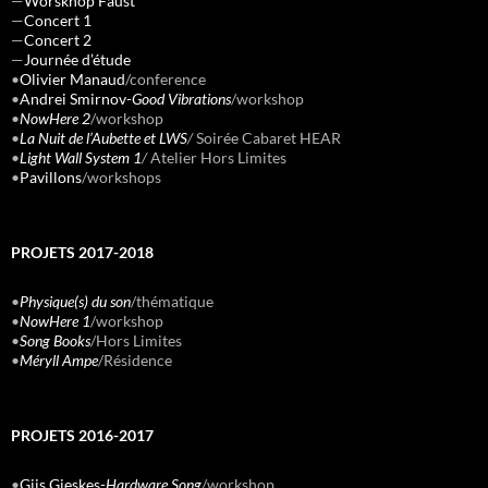
—
Worskhop Faust
—
Concert 1
—
Concert 2
—
Journée d’étude
•
Olivier Manaud
/conference
•
Andrei Smirnov-
Good Vibrations
/workshop
•
NowHere 2
/workshop
•
La Nuit de l’Aubette et LWS
/
Soirée Cabaret HEAR
•
Light Wall System 1
/
Atelier Hors Limites
•
Pavillons
/workshops
PROJETS 2017-2018
•
Physique(s) du son
/thématique
•
NowHere 1
/workshop
•
Song Books
/Hors Limites
•
Méryll Ampe
/Résidence
PROJETS 2016-2017
•
Gijs Gieskes-
Hardware Song
/workshop