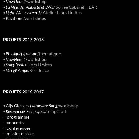
•
NowHere 2
/workshop
•
La Nuit de l’Aubette et LWS
/
Soirée Cabaret HEAR
•
Light Wall System 1
/
Atelier Hors Limites
•
Pavillons
/workshops
PROJETS 2017-2018
•
Physique(s) du son
/thématique
•
NowHere 1
/workshop
•
Song Books
/Hors Limites
•
Méryll Ampe
/Résidence
PROJETS 2016-2017
•
Gijs Gieskes-
Hardware Song
/workshop
•
Résonances Electriques
/temps fort
—
programme
—
concerts
—
conférences
—
master classes