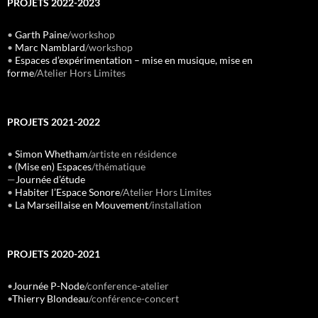
PROJETS 2022-2023
•
Garth Paine
/workshop
•
Marc Namblard
/workshop
•
Espaces d’expérimentation – mise en musique, mise en
forme
/Atelier Hors Limites
PROJETS 2021-2022
•
Simon Whetham
/artiste en résidence
•
(Mise en) Espaces
/thématique
—
Journée d’étude
•
Habiter l’Espace Sonore
/Atelier Hors Limites
•
La Marseillaise en Mouvement
/installation
PROJETS 2020-2021
•
Journée P-Node
/conference-atelier
•
Thierry Blondeau
/conférence-concert