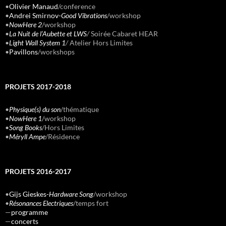
•
Olivier Manaud
/conference
•
Andrei Smirnov-
Good Vibrations
/workshop
•
NowHere 2
/workshop
•
La Nuit de l’Aubette et LWS
/
Soirée Cabaret HEAR
•
Light Wall System 1
/
Atelier Hors Limites
•
Pavillons
/workshops
PROJETS 2017-2018
•
Physique(s) du son
/thématique
•
NowHere 1
/workshop
•
Song Books
/Hors Limites
•
Méryll Ampe
/Résidence
PROJETS 2016-2017
•
Gijs Gieskes-
Hardware Song
/workshop
•
Résonances Electriques
/temps fort
—
programme
—
concerts