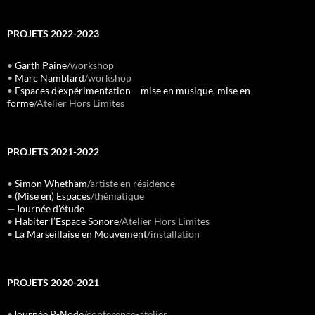
PROJETS 2022-2023
•
Garth Paine
/workshop
•
Marc Namblard
/workshop
•
Espaces d’expérimentation – mise en musique, mise en
forme
/Atelier Hors Limites
PROJETS 2021-2022
•
Simon Whetham
/artiste en résidence
•
(Mise en) Espaces
/thématique
—
Journée d’étude
•
Habiter l’Espace Sonore
/Atelier Hors Limites
•
La Marseillaise en Mouvement
/installation
PROJETS 2020-2021
•
Journée P-Node
/conference-atelier