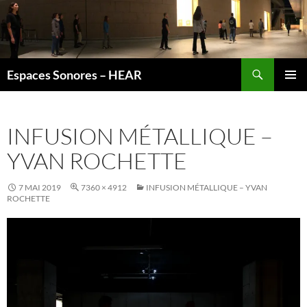
Recherche
Espaces Sonores – HEAR
ALLER
MENU
AU
PRINCI
CONTENU
INFUSION MÉTALLIQUE –
YVAN ROCHETTE
7 MAI 2019
7360 × 4912
INFUSION MÉTALLIQUE – YVAN
ROCHETTE