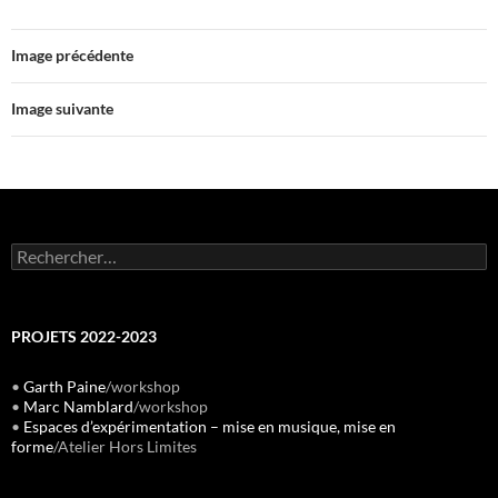
Image précédente
Image suivante
Rechercher :
PROJETS 2022-2023
•
Garth Paine
/workshop
•
Marc Namblard
/workshop
•
Espaces d’expérimentation – mise en musique, mise en
forme
/Atelier Hors Limites