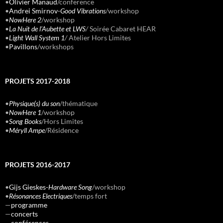
•
Olivier Manaud
/conference
•
Andrei Smirnov-
Good Vibrations
/workshop
•
NowHere 2
/workshop
•
La Nuit de l’Aubette et LWS
/
Soirée Cabaret HEAR
•
Light Wall System 1
/
Atelier Hors Limites
•
Pavillons
/workshops
PROJETS 2017-2018
•
Physique(s) du son
/thématique
•
NowHere 1
/workshop
•
Song Books
/Hors Limites
•
Méryll Ampe
/Résidence
PROJETS 2016-2017
•
Gijs Gieskes-
Hardware Song
/workshop
•
Résonances Electriques
/temps fort
—
programme
—
concerts
—
conférences