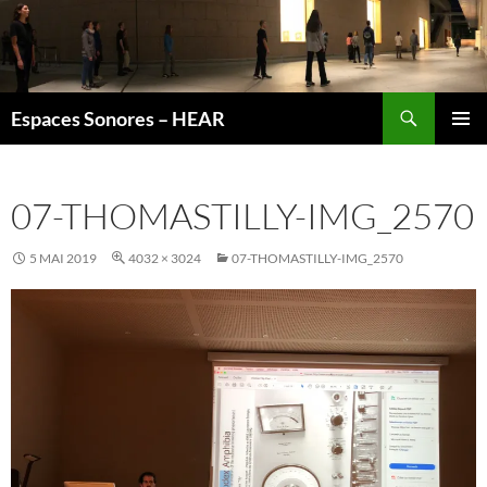
Recherche
Espaces Sonores – HEAR
ALLER
MENU
AU
PRINCI
CONTENU
07-THOMASTILLY-IMG_2570
5 MAI 2019
4032 × 3024
07-THOMASTILLY-IMG_2570