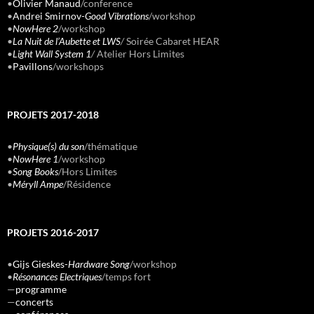
•
Olivier Manaud
/conference
•
Andrei Smirnov-
Good Vibrations
/workshop
•
NowHere 2
/workshop
•
La Nuit de l’Aubette et LWS
/
Soirée Cabaret HEAR
•
Light Wall System 1
/
Atelier Hors Limites
•
Pavillons
/workshops
PROJETS 2017-2018
•
Physique(s) du son
/thématique
•
NowHere 1
/workshop
•
Song Books
/Hors Limites
•
Méryll Ampe
/Résidence
PROJETS 2016-2017
•
Gijs Gieskes-
Hardware Song
/workshop
•
Résonances Electriques
/temps fort
—
programme
—
concerts