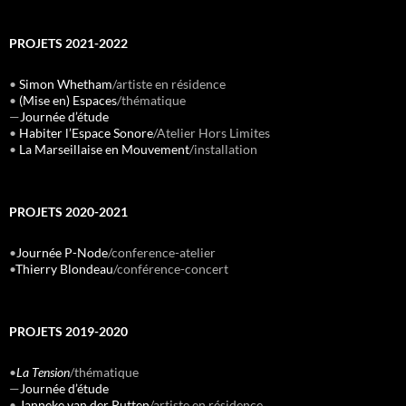
PROJETS 2021-2022
•
Simon Whetham
/artiste en résidence
•
(Mise en) Espaces
/thématique
—
Journée d’étude
•
Habiter l’Espace Sonore
/Atelier Hors Limites
•
La Marseillaise en Mouvement
/installation
PROJETS 2020-2021
•
Journée P-Node
/conference-atelier
•
Thierry Blondeau
/conférence-concert
PROJETS 2019-2020
•
La Tension
/thématique
—
Journée d’étude
•
Janneke van der Putten
/artiste en résidence