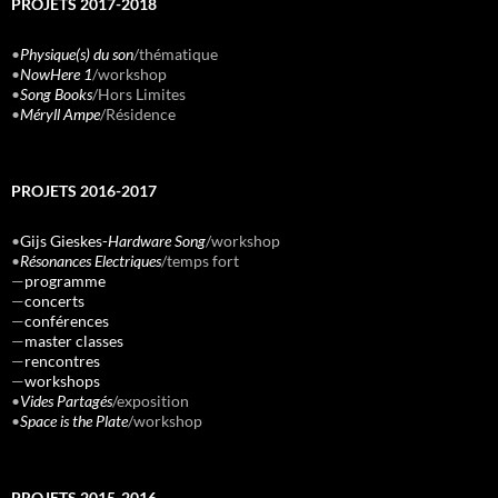
PROJETS 2017-2018
•
Physique(s) du son
/thématique
•
NowHere 1
/workshop
•
Song Books
/Hors Limites
•
Méryll Ampe
/Résidence
PROJETS 2016-2017
•
Gijs Gieskes-
Hardware Song
/workshop
•
Résonances Electriques
/temps fort
—
programme
—
concerts
—
conférences
—
master classes
—
rencontres
—
workshops
•
Vides Partagés
/exposition
•
Space is the Plate
/workshop
PROJETS 2015-2016