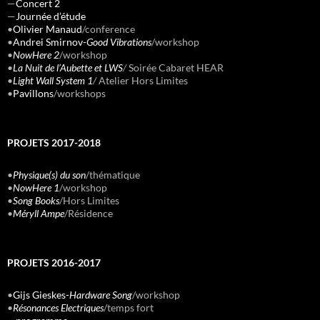
—
Concert 2
—
Journée d’étude
•
Olivier Manaud
/conference
•
Andrei Smirnov-
Good Vibrations
/workshop
•
NowHere 2
/workshop
•
La Nuit de l’Aubette et LWS
/
Soirée Cabaret HEAR
•
Light Wall System 1
/
Atelier Hors Limites
•
Pavillons
/workshops
PROJETS 2017-2018
•
Physique(s) du son
/thématique
•
NowHere 1
/workshop
•
Song Books
/Hors Limites
•
Méryll Ampe
/Résidence
PROJETS 2016-2017
•
Gijs Gieskes-
Hardware Song
/workshop
•
Résonances Electriques
/temps fort