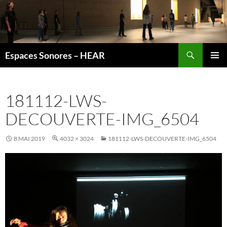
Recherche
Espaces Sonores – HEAR
ALLER
MENU
AU
PRINCI
CONTENU
181112-LWS-
DECOUVERTE-IMG_6504
8 MAI 2019
4032 × 3024
181112-LWS-DECOUVERTE-IMG_6504