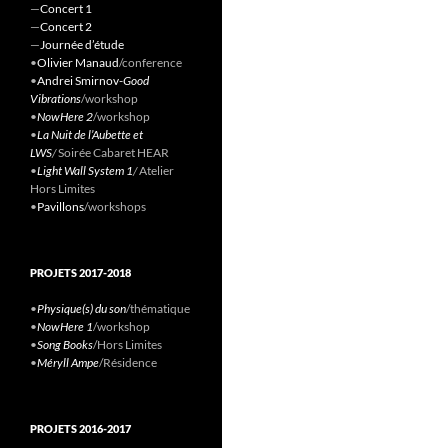
—
Concert 1
—
Concert 2
—
Journée d’étude
•
Olivier Manaud
/conference
•
Andrei Smirnov-
Good
Vibrations
/workshop
•
NowHere 2
/workshop
•
La Nuit de l’Aubette et
LWS
/
Soirée Cabaret HEAR
•
Light Wall System 1
/
Atelier
Hors Limites
•
Pavillons
/workshops
PROJETS 2017-2018
•
Physique(s) du son
/thématique
•
NowHere 1
/workshop
•
Song Books
/Hors Limites
•
Méryll Ampe
/Résidence
PROJETS 2016-2017