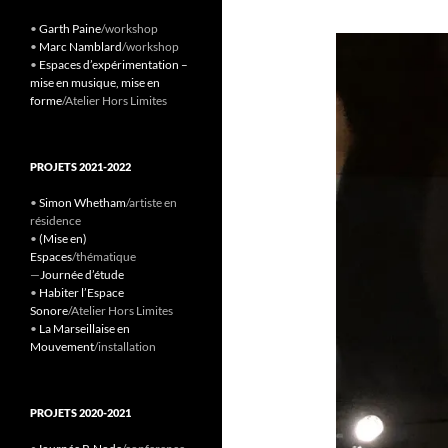
•
Garth Paine
/workshop
•
Marc Namblard
/workshop
•
Espaces d’expérimentation –
mise en musique, mise en
forme
/Atelier Hors Limites
PROJETS 2021-2022
•
Simon Whetham
/artiste en
résidence
•
(Mise en)
Espaces
/thématique
—
Journée d’étude
•
Habiter l’Espace
Sonore
/Atelier Hors Limites
•
La Marseillaise en
Mouvement
/installation
PROJETS 2020-2021