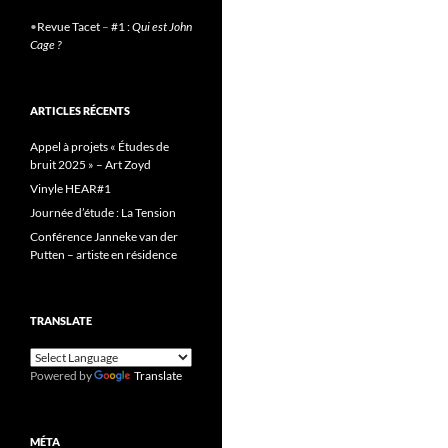
•
Revue Tacet
–
#1 :
Qui est John
Cage ?
ARTICLES RÉCENTS
Appel à projets « Études de
bruit 2025 » – Art Zoyd
Vinyle HEAR#1
Journée d’étude : La Tension
Conférence Janneke van der
Putten – artiste en résidence
TRANSLATE
Powered by
Translate
MÉTA