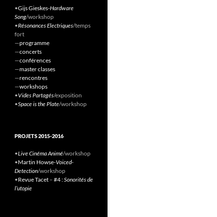
•
Gijs Gieskes-
Hardware
Song
/workshop
•
Résonances Electriques
/temps
fort
—
programme
—
concerts
—
conférences
—
master classes
—
rencontres
—
workshops
•
Vides Partagés
/exposition
•
Space is the Plate
/workshop
PROJETS 2015-2016
•
Live Cinéma Animé
/workshop
•
Martin Howse-
Voiced-
Detection
/workshop
•
Revue Tacet
–
#4 :
Sonorités de
l’utopie