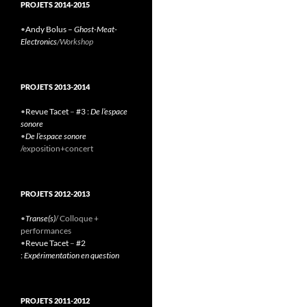
PROJETS 2014-2015
•
Andy Bolus –
Ghost-Meat-
Electronics
/Workshop
PROJETS 2013-2014
•
Revue Tacet
–
#3 :
De l’espace
sonore
•
De l’espace sonore
/exposition+concert
PROJETS 2012-2013
•
Transe(s)
/ Colloque +
performances
•
Revue Tacet
–
#2
:
Expérimentation en question
PROJETS 2011-2012