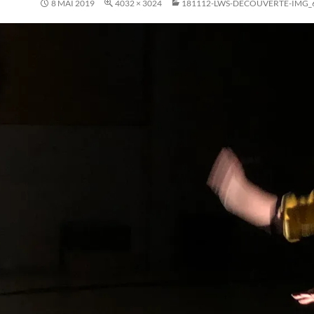
8 MAI 2019
4032 × 3024
181112-LWS-DECOUVERTE-IMG_