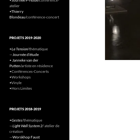
•
Journée P-Node
/conference-
atelier
•
Thierry
Blondeau
/conférence-concert
PROJETS 2019-2020
•
La Tension
/thématique
—
Journée d’étude
•
Janneke van der
Putten
/artiste en résidence
•Conférences-Concerts
•Workshops
•Vinyle
•Hors Limites
PROJETS 2018-2019
•
Gestes
/thématique
—
Light Wall System 2
/ atelier de
création
—
Worskhop Faust