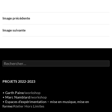
Image précédente
Image suivante
Rechercher :
PROJETS 2022-2023
•
Garth Paine
/workshop
•
Marc Namblard
/workshop
•
Espaces d’expérimentation – mise en musique, mise en
forme
/Atelier Hors Limites