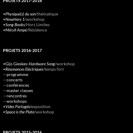
PROJETS 2017-2018
•
Physique(s) du son
/thématique
•
NowHere 1
/workshop
•
Song Books
/Hors Limites
•
Méryll Ampe
/Résidence
PROJETS 2016-2017
•
Gijs Gieskes-
Hardware Song
/workshop
•
Résonances Electriques
/temps fort
—
programme
—
concerts
—
conférences
—
master classes
—
rencontres
—
workshops
•
Vides Partagés
/exposition
•
Space is the Plate
/workshop
PROJETS 2015-2016