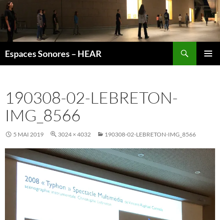
Recherche
Espaces Sonores – HEAR
ALLER
MENU
AU
PRINCI
CONTENU
190308-02-LEBRETON-
IMG_8566
5 MAI 2019
3024 × 4032
190308-02-LEBRETON-IMG_8566