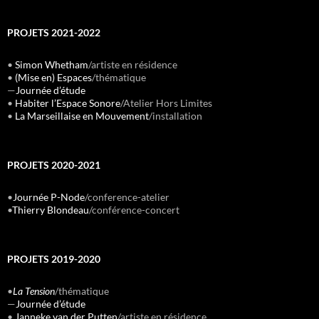
PROJETS 2021-2022
•
Simon Whetham
/artiste en résidence
•
(Mise en) Espaces
/thématique
—
Journée d’étude
•
Habiter l’Espace Sonore
/Atelier Hors Limites
•
La Marseillaise en Mouvement
/installation
PROJETS 2020-2021
•
Journée P-Node
/conference-atelier
•
Thierry Blondeau
/conférence-concert
PROJETS 2019-2020
•
La Tension
/thématique
—
Journée d’étude
•
Janneke van der Putten
/artiste en résidence