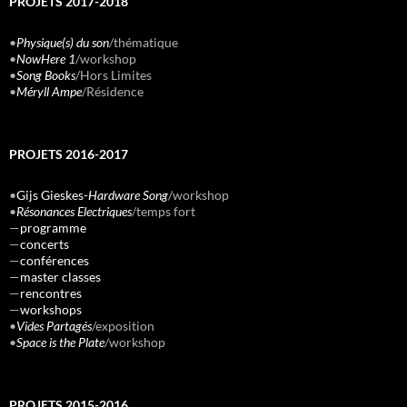
PROJETS 2017-2018
•
Physique(s) du son
/thématique
•
NowHere 1
/workshop
•
Song Books
/Hors Limites
•
Méryll Ampe
/Résidence
PROJETS 2016-2017
•
Gijs Gieskes-
Hardware Song
/workshop
•
Résonances Electriques
/temps fort
—
programme
—
concerts
—
conférences
—
master classes
—
rencontres
—
workshops
•
Vides Partagés
/exposition
•
Space is the Plate
/workshop
PROJETS 2015-2016