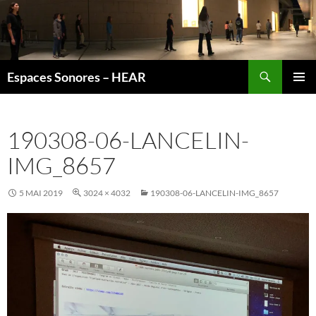
Recherche
Espaces Sonores – HEAR
ALLER
MENU
AU
PRINCI
CONTENU
190308-06-LANCELIN-
IMG_8657
5 MAI 2019
3024 × 4032
190308-06-LANCELIN-IMG_8657