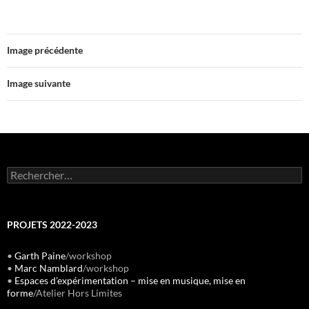
Image précédente
Image suivante
Rechercher :
PROJETS 2022-2023
•
Garth Paine
/workshop
•
Marc Namblard
/workshop
•
Espaces d’expérimentation – mise en musique, mise en
forme
/Atelier Hors Limites