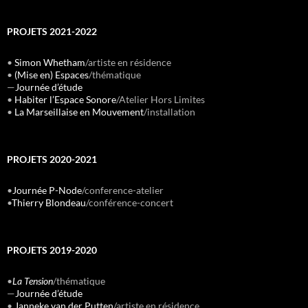
PROJETS 2021-2022
•
Simon Whetham
/artiste en résidence
•
(Mise en) Espaces
/thématique
—
Journée d’étude
•
Habiter l’Espace Sonore
/Atelier Hors Limites
•
La Marseillaise en Mouvement
/installation
PROJETS 2020-2021
•
Journée P-Node
/conference-atelier
•
Thierry Blondeau
/conférence-concert
PROJETS 2019-2020
•
La Tension
/thématique
—
Journée d’étude
•
Janneke van der Putten
/artiste en résidence