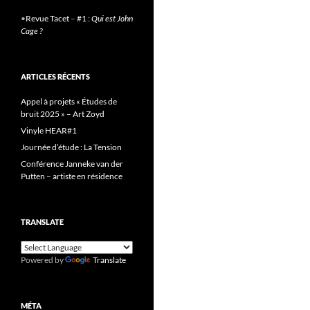
•
Revue Tacet
–
#1 :
Qui est John
Cage ?
ARTICLES RÉCENTS
Appel à projets « Études de
bruit 2025 » – Art Zoyd
Vinyle HEAR#1
Journée d’étude : La Tension
Conférence Janneke van der
Putten – artiste en résidence
TRANSLATE
Powered by
Translate
MÉTA