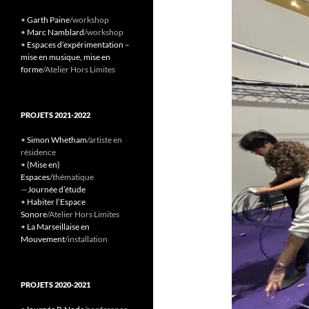
•
Garth Paine
/workshop
•
Marc Namblard
/workshop
•
Espaces d’expérimentation –
mise en musique, mise en
forme
/Atelier Hors Limites
PROJETS 2021-2022
•
Simon Whetham
/artiste en
résidence
•
(Mise en)
Espaces
/thématique
—
Journée d’étude
•
Habiter l’Espace
Sonore
/Atelier Hors Limites
•
La Marseillaise en
Mouvement
/installation
PROJETS 2020-2021