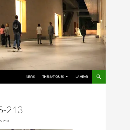
ALLER AU CONTENU
NEWS
THÉMATIQUES
LA HEAR
S-213
S-213