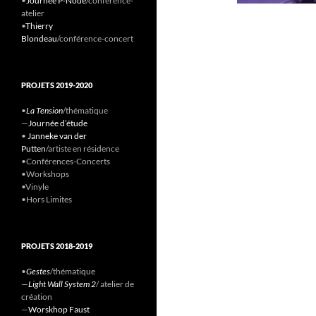
•
Journée P-Node
/conference-
atelier
•
Thierry
Blondeau
/conférence-concert
PROJETS 2019-2020
•
La Tension
/thématique
—
Journée d’étude
•
Janneke van der
Putten
/artiste en résidence
•Conférences-Concerts
•Workshops
•Vinyle
•Hors Limites
PROJETS 2018-2019
•
Gestes
/thématique
—
Light Wall System 2
/ atelier de
création
—
Worskhop Faust