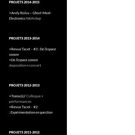
PROJETS 2014-2015
•
Andy Bolus –
Ghost-Meat-
Electronics
/Workshop
PROJETS 2013-2014
•
Revue Tacet
–
#3 :
De l’espace
sonore
•
De l’espace sonore
/exposition+concert
PROJETS 2012-2013
•
Transe(s)
/ Colloque +
performances
•
Revue Tacet
–
#2
:
Expérimentation en question
PROJETS 2011-2012