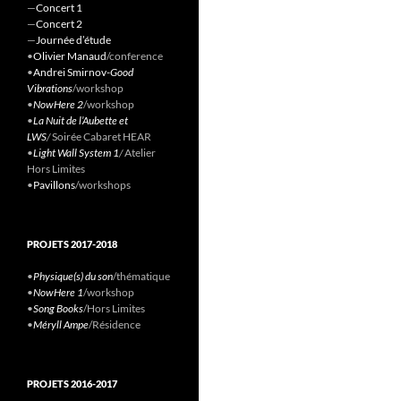
—
Concert 1
—
Concert 2
—
Journée d’étude
•
Olivier Manaud
/conference
•
Andrei Smirnov-
Good
Vibrations
/workshop
•
NowHere 2
/workshop
•
La Nuit de l’Aubette et
LWS
/
Soirée Cabaret HEAR
•
Light Wall System 1
/
Atelier
Hors Limites
•
Pavillons
/workshops
PROJETS 2017-2018
•
Physique(s) du son
/thématique
•
NowHere 1
/workshop
•
Song Books
/Hors Limites
•
Méryll Ampe
/Résidence
PROJETS 2016-2017