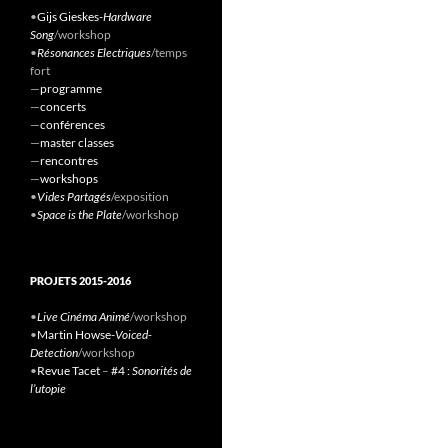
•
Gijs Gieskes-
Hardware
Song
/workshop
•
Résonances Electriques
/temps
fort
—
programme
—
concerts
—
conférences
—
master classes
—
rencontres
—
workshops
•
Vides Partagés
/exposition
•
Space is the Plate
/workshop
PROJETS 2015-2016
•
Live Cinéma Animé
/workshop
•
Martin Howse-
Voiced-
Detection
/workshop
•
Revue Tacet
–
#4 :
Sonorités de
l’utopie