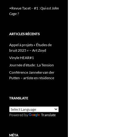
•
Revue Tacet
–
#1 :
Qui est John
Cage ?
ARTICLES RÉCENTS
Appel à projets « Études de
bruit 2025 » – Art Zoyd
Vinyle HEAR#1
Journée d’étude : La Tension
Conférence Janneke van der
Putten – artiste en résidence
TRANSLATE
Powered by
Translate
MÉTA