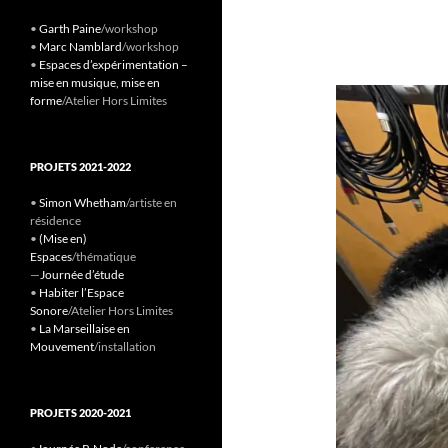
•
Garth Paine
/workshop
•
Marc Namblard
/workshop
•
Espaces d’expérimentation –
mise en musique, mise en
forme
/Atelier Hors Limites
PROJETS 2021-2022
•
Simon Whetham
/artiste en
résidence
•
(Mise en)
Espaces
/thématique
—
Journée d’étude
•
Habiter l’Espace
Sonore
/Atelier Hors Limites
•
La Marseillaise en
Mouvement
/installation
PROJETS 2020-2021