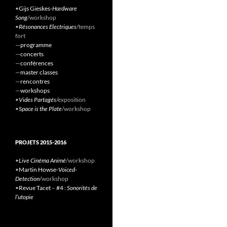
•
Gijs Gieskes-
Hardware
Song
/workshop
•
Résonances Electriques
/temps
fort
—
programme
—
concerts
—
conférences
—
master classes
—
rencontres
—
workshops
•
Vides Partagés
/exposition
•
Space is the Plate
/workshop
PROJETS 2015-2016
•
Live Cinéma Animé
/workshop
•
Martin Howse-
Voiced-
Detection
/workshop
•
Revue Tacet
–
#4 :
Sonorités de
l’utopie