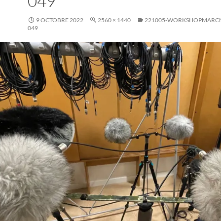
049
9 OCTOBRE 2022
2560 × 1440
221005-WORKSHOPMARC
049