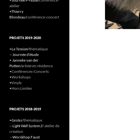
•
Journée P-Node
/conference-
atelier
•
Thierry
Blondeau
/conférence-concert
PROJETS 2019-2020
•
La Tension
/thématique
—
Journée d’étude
•
Janneke van der
Putten
/artiste en résidence
•Conférences-Concerts
•Workshops
•Vinyle
•Hors Limites
PROJETS 2018-2019
•
Gestes
/thématique
—
Light Wall System 2
/ atelier de
création
—
Worskhop Faust