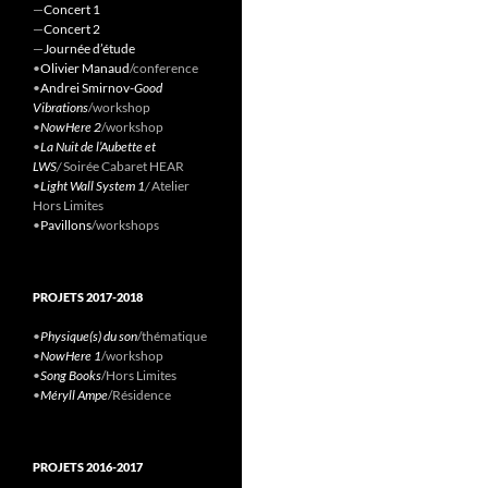
—
Concert 1
—
Concert 2
—
Journée d’étude
•
Olivier Manaud
/conference
•
Andrei Smirnov-
Good
Vibrations
/workshop
•
NowHere 2
/workshop
•
La Nuit de l’Aubette et
LWS
/
Soirée Cabaret HEAR
•
Light Wall System 1
/
Atelier
Hors Limites
•
Pavillons
/workshops
PROJETS 2017-2018
•
Physique(s) du son
/thématique
•
NowHere 1
/workshop
•
Song Books
/Hors Limites
•
Méryll Ampe
/Résidence
PROJETS 2016-2017