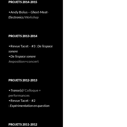
PROJETS 2014-2015
•
Andy Bolus –
Ghost-Meat-
Electronics
/Workshop
PROJETS 2013-2014
•
Revue Tacet
–
#3 :
De l’espace
sonore
•
De l’espace sonore
/exposition+concert
PROJETS 2012-2013
•
Transe(s)
/ Colloque +
performances
•
Revue Tacet
–
#2
:
Expérimentation en question
PROJETS 2011-2012