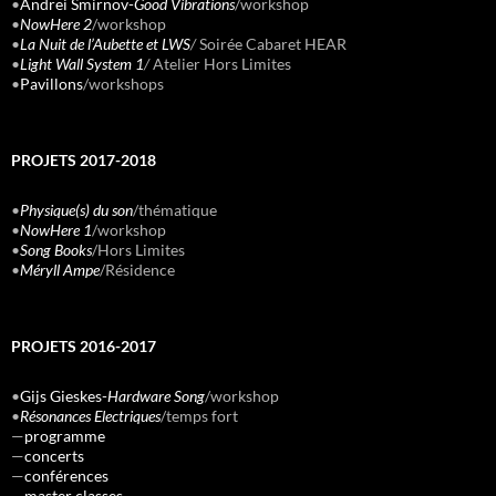
•
Andrei Smirnov-
Good Vibrations
/workshop
•
NowHere 2
/workshop
•
La Nuit de l’Aubette et LWS
/
Soirée Cabaret HEAR
•
Light Wall System 1
/
Atelier Hors Limites
•
Pavillons
/workshops
PROJETS 2017-2018
•
Physique(s) du son
/thématique
•
NowHere 1
/workshop
•
Song Books
/Hors Limites
•
Méryll Ampe
/Résidence
PROJETS 2016-2017
•
Gijs Gieskes-
Hardware Song
/workshop
•
Résonances Electriques
/temps fort
—
programme
—
concerts
—
conférences
—
master classes