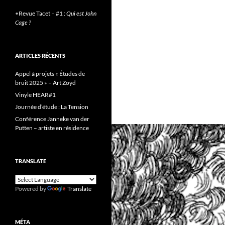
•
Revue Tacet
–
#1 :
Qui est John
Cage ?
ARTICLES RÉCENTS
Appel à projets « Études de
bruit 2025 » – Art Zoyd
Vinyle HEAR#1
Journée d’étude : La Tension
Conférence Janneke van der
Putten – artiste en résidence
TRANSLATE
Powered by
Translate
MÉTA