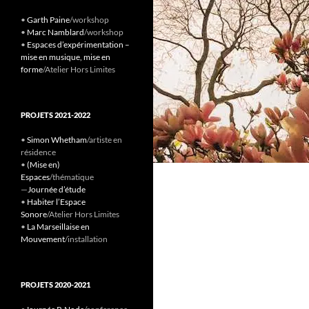
•
Garth Paine
/workshop
•
Marc Namblard
/workshop
•
Espaces d’expérimentation –
mise en musique, mise en
forme
/Atelier Hors Limites
PROJETS 2021-2022
•
Simon Whetham
/artiste en
résidence
•
(Mise en)
Espaces
/thématique
—
Journée d’étude
•
Habiter l’Espace
Sonore
/Atelier Hors Limites
•
La Marseillaise en
Mouvement
/installation
PROJETS 2020-2021