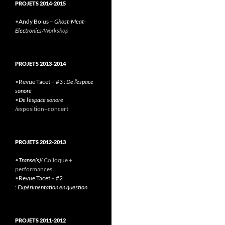
PROJETS 2014-2015
•
Andy Bolus –
Ghost-Meat-
Electronics
/Workshop
PROJETS 2013-2014
•
Revue Tacet
–
#3 :
De l’espace
sonore
•
De l’espace sonore
/exposition+concert
PROJETS 2012-2013
•
Transe(s)
/ Colloque +
performances
•
Revue Tacet
–
#2
:
Expérimentation en question
PROJETS 2011-2012