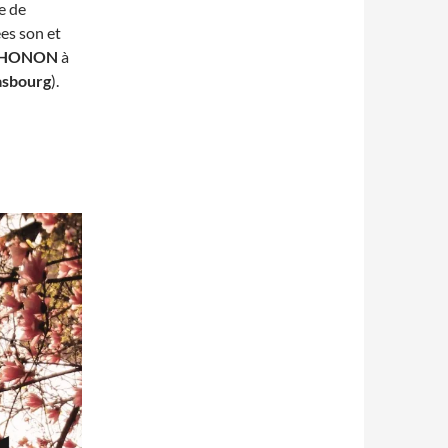
e de
ées son et
HONON
à
asbourg
).