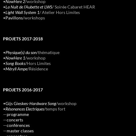
•
NowHere 2
/workshop
•
La Nuit de l’Aubette et LWS
/
Soirée Cabaret HEAR
•
Light Wall System 1
/
Atelier Hors Limites
•
Pavillons
/workshops
PROJETS 2017-2018
•
Physique(s) du son
/thématique
•
NowHere 1
/workshop
•
Song Books
/Hors Limites
•
Méryll Ampe
/Résidence
PROJETS 2016-2017
•
Gijs Gieskes-
Hardware Song
/workshop
•
Résonances Electriques
/temps fort
—
programme
—
concerts
—
conférences
—
master classes