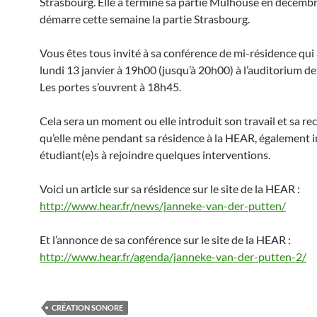
Strasbourg. Elle a terminé sa partie Mulhouse en décembr
démarre cette semaine la partie Strasbourg.
Vous êtes tous invité à sa conférence de mi-résidence qui 
lundi 13 janvier à 19h00 (jusqu’à 20h00) à l’auditorium d
Les portes s’ouvrent à 18h45.
Cela sera un moment ou elle introduit son travail et sa re
qu’elle mène pendant sa résidence à la HEAR, également i
étudiant(e)s à rejoindre quelques interventions.
Voici un article sur sa résidence sur le site de la HEAR :
http://www.hear.fr/news/janneke-van-der-putten/
Et l’annonce de sa conférence sur le site de la HEAR :
http://www.hear.fr/agenda/janneke-van-der-putten-2/
CRÉATION SONORE