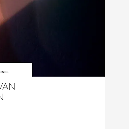
ONIC
,
VAN
N