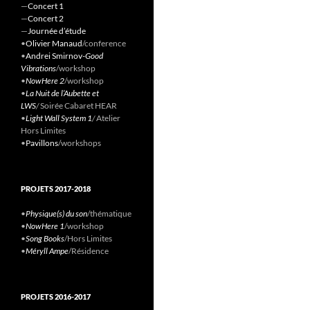
—
Concert 1
—
Concert 2
—
Journée d’étude
•
Olivier Manaud
/conference
•
Andrei Smirnov-
Good
Vibrations
/workshop
•
NowHere 2
/workshop
•
La Nuit de l’Aubette et
LWS
/
Soirée Cabaret HEAR
•
Light Wall System 1
/
Atelier
Hors Limites
•
Pavillons
/workshops
PROJETS 2017-2018
•
Physique(s) du son
/thématique
•
NowHere 1
/workshop
•
Song Books
/Hors Limites
•
Méryll Ampe
/Résidence
PROJETS 2016-2017