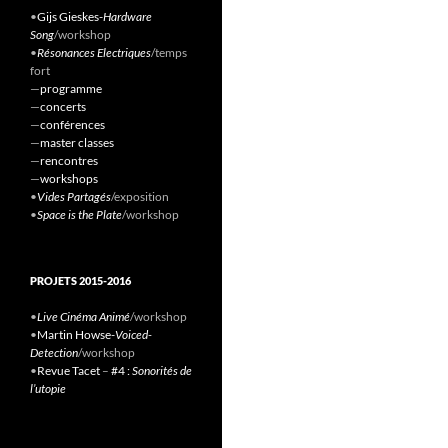
•
Gijs Gieskes-
Hardware
Song
/workshop
•
Résonances Electriques
/temps
fort
—
programme
—
concerts
—
conférences
—
master classes
—
rencontres
—
workshops
•
Vides Partagés
/exposition
•
Space is the Plate
/workshop
PROJETS 2015-2016
•
Live Cinéma Animé
/workshop
•
Martin Howse-
Voiced-
Detection
/workshop
•
Revue Tacet
–
#4 :
Sonorités de
l’utopie