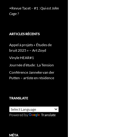
•
Revue Tacet
–
#1 :
Qui est John
Cage ?
ARTICLES RÉCENTS
Appel à projets « Études de
bruit 2025 » – Art Zoyd
Vinyle HEAR#1
Journée d’étude : La Tension
Conférence Janneke van der
Putten – artiste en résidence
TRANSLATE
Powered by
Translate
MÉTA