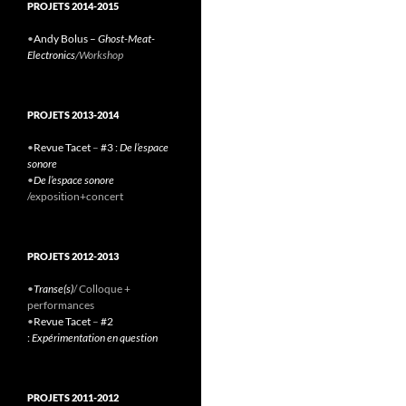
PROJETS 2014-2015
•
Andy Bolus –
Ghost-Meat-
Electronics
/Workshop
PROJETS 2013-2014
•
Revue Tacet
–
#3 :
De l’espace
sonore
•
De l’espace sonore
/exposition+concert
PROJETS 2012-2013
•
Transe(s)
/ Colloque +
performances
•
Revue Tacet
–
#2
:
Expérimentation en question
PROJETS 2011-2012