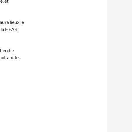
e, et
aura lieux le
e la HEAR.
cherche
nvitant les