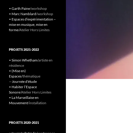
•
Garth Paine
/workshop
•
Marc Namblard
/workshop
•
Espaces d’expérimentation –
mise en musique, mise en
forme
/Atelier Hors Limites
PROJETS 2021-2022
•
Simon Whetham
/artiste en
résidence
•
(Mise en)
Espaces
/thématique
—
Journée d’étude
•
Habiter l’Espace
Sonore
/Atelier Hors Limites
•
La Marseillaise en
Mouvement
/installation
PROJETS 2020-2021