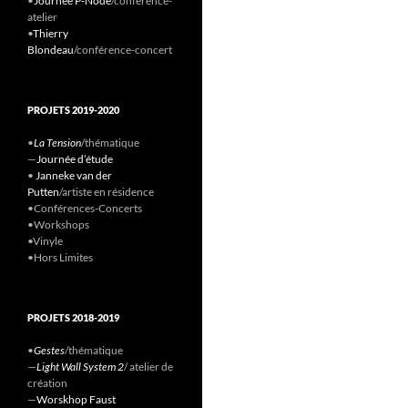
•
Journée P-Node
/conference-
atelier
•
Thierry
Blondeau
/conférence-concert
PROJETS 2019-2020
•
La Tension
/thématique
—
Journée d’étude
•
Janneke van der
Putten
/artiste en résidence
•Conférences-Concerts
•Workshops
•Vinyle
•Hors Limites
PROJETS 2018-2019
•
Gestes
/thématique
—
Light Wall System 2
/ atelier de
création
—
Worskhop Faust