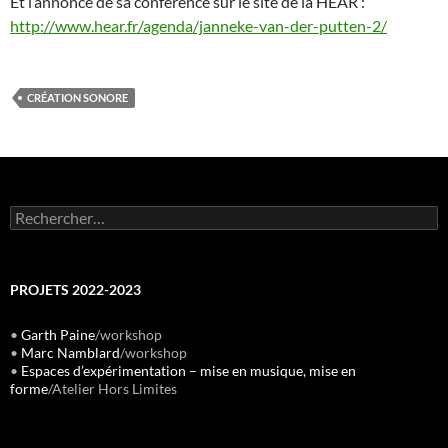
Et l’annonce de sa conférence sur le site de la HEAR :
http://www.hear.fr/agenda/janneke-van-der-putten-2/
CRÉATION SONORE
Rechercher :
PROJETS 2022-2023
•
Garth Paine
/workshop
•
Marc Namblard
/workshop
•
Espaces d’expérimentation – mise en musique, mise en
forme
/Atelier Hors Limites