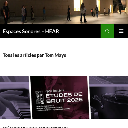
Recherche
Espaces Sonores – HEAR
ALLER
MENU
AU
PRINCI
CONTENU
Tous les articles par Tom Mays
CRÉATION MUSICALE CONTEMPORAINE