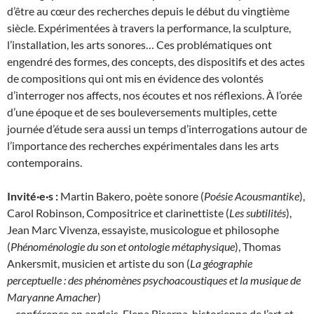
d’être au cœur des recherches depuis le début du vingtième
siècle. Expérimentées à travers la performance, la sculpture,
l’installation, les arts sonores… Ces problématiques ont
engendré des formes, des concepts, des dispositifs et des actes
de compositions qui ont mis en évidence des volontés
d’interroger nos affects, nos écoutes et nos réflexions. À l’orée
d’une époque et de ses bouleversements multiples, cette
journée d’étude sera aussi un temps d’interrogations autour de
l’importance des recherches expérimentales dans les arts
contemporains.
Invité·e·s :
Martin Bakero, poète sonore (
Poésie Acousmantike
),
Carol Robinson, Compositrice et clarinettiste (
Les subtilités
),
Jean Marc Vivenza, essayiste, musicologue et philosophe
(
Phénoménologie du son et ontologie métaphysique
), Thomas
Ankersmit, musicien et artiste du son (
La géographie
perceptuelle : des phénomènes psychoacoustiques et la musique de
Maryanne Amacher
)
– conférence en anglais, Elena Biserna, historienne de l’art et