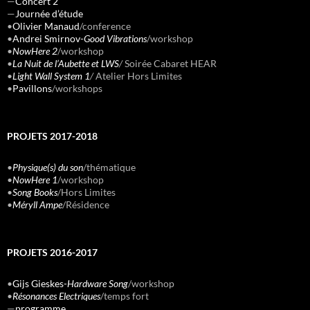
—
Concert 2
—
Journée d’étude
•
Olivier Manaud
/conference
•
Andrei Smirnov-
Good Vibrations
/workshop
•
NowHere 2
/workshop
•
La Nuit de l’Aubette et LWS
/
Soirée Cabaret HEAR
•
Light Wall System 1
/
Atelier Hors Limites
•
Pavillons
/workshops
PROJETS 2017-2018
•
Physique(s) du son
/thématique
•
NowHere 1
/workshop
•
Song Books
/Hors Limites
•
Méryll Ampe
/Résidence
PROJETS 2016-2017
•
Gijs Gieskes-
Hardware Song
/workshop
•
Résonances Electriques
/temps fort
—
programme