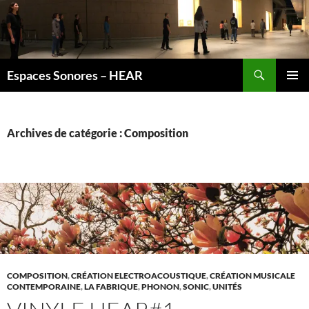
Recherche
Espaces Sonores – HEAR
ALLER
MENU
AU
PRINCI
CONTENU
Archives de catégorie : Composition
COMPOSITION
,
CRÉATION ELECTROACOUSTIQUE
,
CRÉATION MUSICALE
CONTEMPORAINE
,
LA FABRIQUE
,
PHONON
,
SONIC
,
UNITÉS